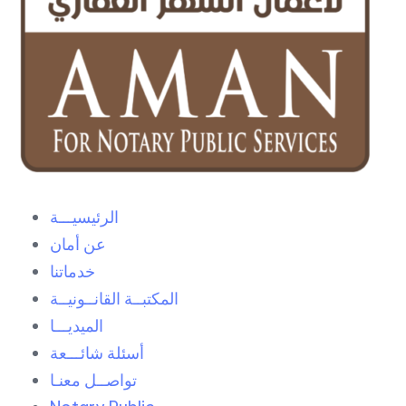
الرئيسيـــة
عن أمان
خدماتنا
المكتبــة القانــونيــة
الميديـــا
أسئلة شائـــعة
تواصــل معنـا