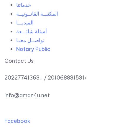
خدماتنا
المكتبــة القانــونيــة
الميديـــا
أسئلة شائـــعة
تواصــل معنـا
Notary Public
Contact Us
20227741363+ / 201068831531+
info@aman4u.net
Facebook