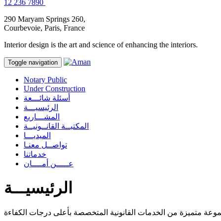
12 236 7890
290 Maryam Springs 260,
Courbevoie, Paris, France
Interior design is the art and science of enhancing the interiors.
Toggle navigation
Notary Public
Under Construction
أسئلة شائـــعة
الرئيسيـــة
المشـــاريع
المكتبــة القانــونيــة
الميديـــا
تواصــل معنـا
خدماتنا
عـــــن أمــــان
الرئيسيـــة
وعة متميزة من الخدمات القانونية المتخصصة بأعلى درجات الكفاءة