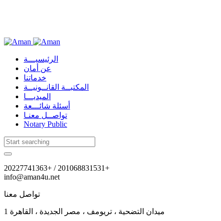
Skip
Skip
to
Skip
links
primary
to
navigation
content
الرئيسيـــة
عن أمان
خدماتنا
المكتبــة القانــونيــة
الميديـــا
أسئلة شائـــعة
تواصــل معنـا
Notary Public
20227741363+ / 201068831531+
info@aman4u.net
تواصل معنا
1 ميدان التضحية ، تريومف ، مصر الجديدة ، القاهرة