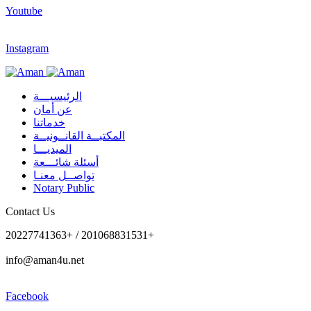
Youtube
Instagram
الرئيسيـــة
عن أمان
خدماتنا
المكتبــة القانــونيــة
الميديـــا
أسئلة شائـــعة
تواصــل معنـا
Notary Public
Contact Us
20227741363+ / 201068831531+
info@aman4u.net
Facebook