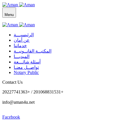
Menu
الرئيسيـــة
عن أمان
خدماتنا
المكتبــة القانــونيــة
الميديـــا
أسئلة شائـــعة
تواصــل معنـا
Notary Public
Contact Us
20227741363+ / 201068831531+
info@aman4u.net
Facebook