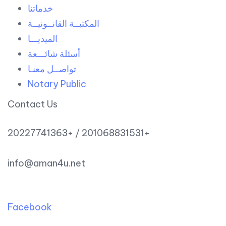
خدماتنا
المكتبــة القانــونيــة
الميديـــا
أسئلة شائـــعة
تواصــل معنـا
Notary Public
Contact Us
20227741363+ / 201068831531+
info@aman4u.net
Facebook