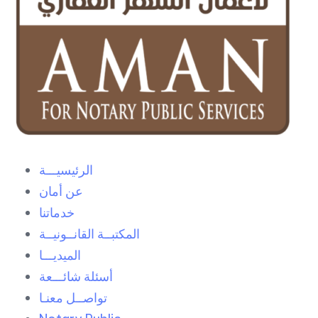
الرئيسيـــة
عن أمان
خدماتنا
المكتبــة القانــونيــة
الميديـــا
أسئلة شائـــعة
تواصــل معنـا