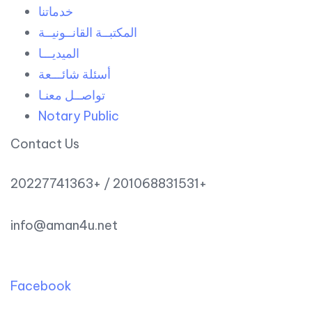
خدماتنا
المكتبــة القانــونيــة
الميديـــا
أسئلة شائـــعة
تواصــل معنـا
Notary Public
Contact Us
20227741363+ / 201068831531+
info@aman4u.net
Facebook