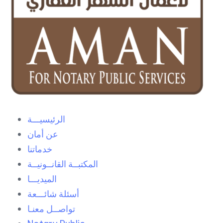
الرئيسيـــة
عن أمان
خدماتنا
المكتبــة القانــونيــة
الميديـــا
أسئلة شائـــعة
تواصــل معنـا