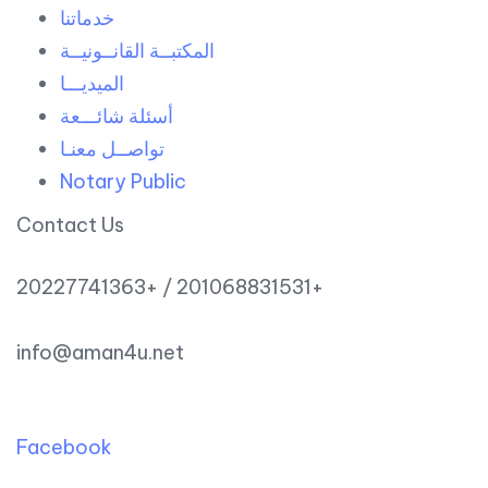
خدماتنا
المكتبــة القانــونيــة
الميديـــا
أسئلة شائـــعة
تواصــل معنـا
Notary Public
Contact Us
20227741363+ / 201068831531+
info@aman4u.net
Facebook