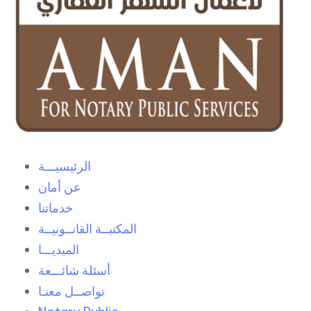
الرئيسيـــة
عن أمان
خدماتنا
المكتبــة القانــونيــة
الميديـــا
أسئلة شائـــعة
تواصــل معنـا